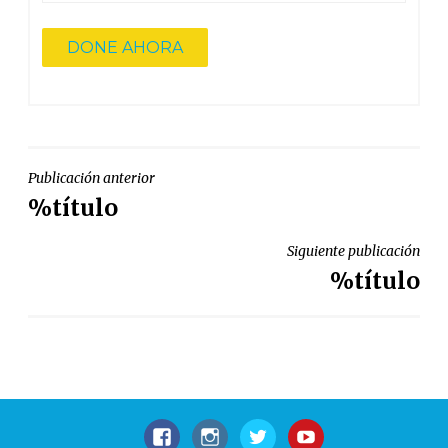
NAVEGACIÓN
Publicación anterior
%título
DE
ENTRADAS
Siguiente publicación
%título
Facebook
Instagram
Gorjeo
YouTube