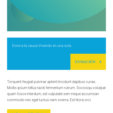
Done a la causa Viviendo en una sola
DONACIÓN
Torquent feugiat pulvinar aptent tincidunt dapibus curae;.
Mollis ipsum tellus taciti fermentum rutrum. Sociosqu volutpat
quam fusce interdum, est vulputate sem neque accumsan
commodo nec eget luctus nam viverra. Est litora orci.