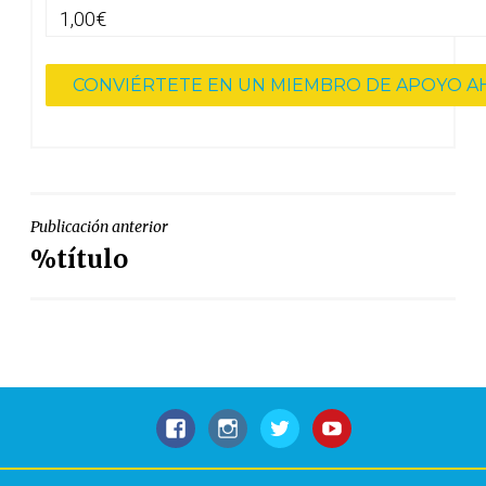
1,00€
NAVEGACIÓN
Publicación anterior
%título
DE
ENTRADAS
Facebook
Instagram
Gorjeo
YouTube