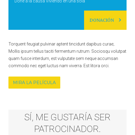
Done a la causa Viviendo en una sola
DONACIÓN
Torquent feugiat pulvinar aptent tincidunt dapibus curae;.
Mollis ipsum tellus taciti fermentum rutrum. Sociosqu volutpat
quam fusce interdum, est vulputate sem neque accumsan
commodo nec eget luctus nam viverra. Est litora orci.
MIRA LA PELÍCULA
SÍ, ME GUSTARÍA SER
PATROCINADOR.