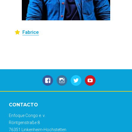
Fabrice
CONTACTO
Enfoque Congo e. v.
Röntgenstraße 8
76351 Linkenheim-Hochstetten