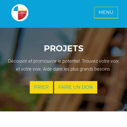
MENU
FOCUS CONGO E. V.
Ensemble pour un avenir radieux pour
le Congo
PROJETS
Découvrir et promouvoir le potentiel. Trouvez votre voix
et votre voix. Aide dans les plus grands besoins.
PRIER
FAIRE UN DON