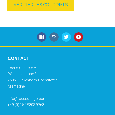
CONTACT
Focus Congo e. v.
Röntgenstrasse 8
76351 Linkenheim-Hochstetten
Allemagne
info@focuscongo.com
+49 (0) 157 8803 9268