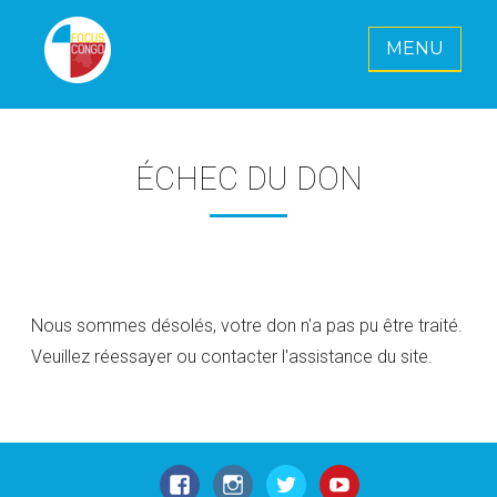
MENU
FOCUS CONGO E. V.
Ensemble pour un avenir radieux pour
le Congo
ÉCHEC DU DON
Nous sommes désolés, votre don n'a pas pu être traité.
Veuillez réessayer ou contacter l'assistance du site.