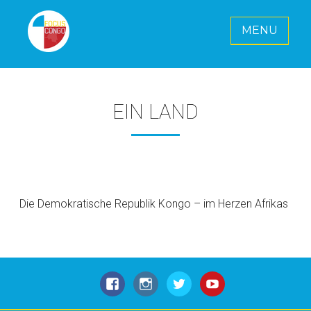
MENU
FOCUS CONGO E. V.
Gemeinsam für eine strahlende Zukunft
für Kongo
EIN LAND
Die Demokratische Republik Kongo – im Herzen Afrikas