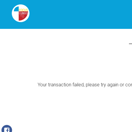
Gemeinsam für eine strahlende Zukunft für Kongo
FOCUS CONGO E. V.
Your transaction failed, please try again or co