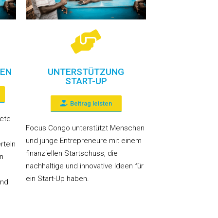
NEN
UNTERSTÜTZUNG
START-UP
Beitrag leisten
iete
Focus Congo unterstützt Menschen
und junge Entrepreneure mit einem
rteln
finanziellen Startschuss, die
in
nachhaltige und innovative Ideen für
ein Start-Up haben.
und