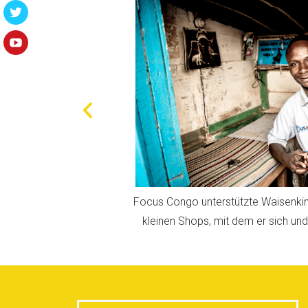
eni beim Eröffnen eines
Focus Congo ermöglichte jungen Fra
e Geschwister versorgt.
Nähutensilien als Schneiderin