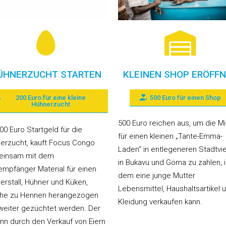
ÜHNERZUCHT STARTEN
KLEINEN SHOP ERÖFF
200 Euro für eine kleine
500 Euro für einen Shop
Hühnerzucht
500 Euro reichen aus, um die M
00 Euro Startgeld für die
für einen kleinen „Tante-Emma-
erzucht, kauft Focus Congo
Laden“ in entlegeneren Stadtvie
insam mit dem
in Bukavu und Goma zu zahlen, 
sempfänger Material für einen
dem eine junge Mutter
erstall, Hühner und Küken,
Lebensmittel, Haushaltsartikel 
he zu Hennen herangezogen
Kleidung verkaufen kann.
weiter gezüchtet werden. Der
nn durch den Verkauf von Eiern