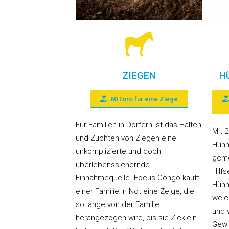
ZIEGEN
H
60 Euro für eine Ziege
Für Familien in Dörfern ist das Halten
Mit 2
und Züchten von Ziegen eine
Hühn
unkomplizierte und doch
geme
überlebenssichernde
Hilf
Einnahmequelle. Focus Congo kauft
Hühn
einer Familie in Not eine Zeige, die
welc
so lange von der Familie
und 
herangezogen wird, bis sie Zicklein
Gewi