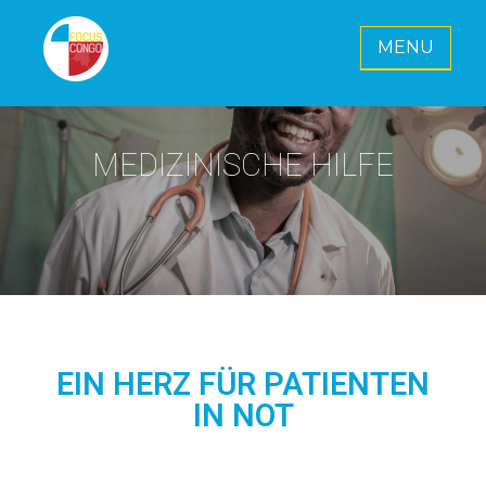
MENU
FOCUS CONGO E. V.
Gemeinsam für eine strahlende Zukunft
für Kongo
MEDIZINISCHE HILFE
EIN HERZ FÜR PATIENTEN
IN NOT