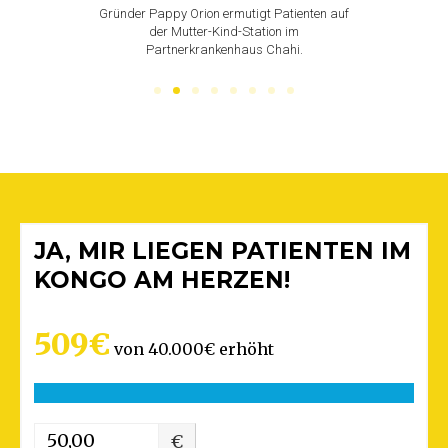
 den kleinsten
Gründer Pappy Orion ermutigt Patienten auf
Chefarzt 
!
der Mutter-Kind-Station im
Partn
Partnerkrankenhaus Chahi.
JA, MIR LIEGEN PATIENTEN IM
KONGO AM HERZEN!
509€
von
40.000€
erhöht
€